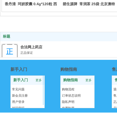
香丹清 珂妍胶囊 0.4g*120粒 西
碧生源牌 常润茶 25袋 北京澳特
安杨健药业有限公司
舒尔保健品开发有限公司
标题
合法网上药店
正品保证
秉承行业高标准，确保正品
新手入门
购物指南
售
品牌授权
新手入门
购物指南
更多
更多
获得国家资质，权威认证
药监认证
常见问题
购物流程
退
新会员注册
订单状态说明
售
数千个城市 货到付款
用户登录
隐私声明
正
满79元包邮
找回密码
发票制度
品